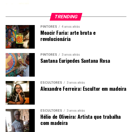
TRENDING
PINTORES
4 anos atrás
Moacir Faria: arte bruta e
revolucionária
PINTORES
3 anos atrás
Santana Euripedes Santana Rosa
ESCULTORES
3 anos atrás
Alexandre Ferreira: Escultor em madeira
ESCULTORES
3 anos atrás
Hélio de Oliveira: Artista que trabalha
com madeira