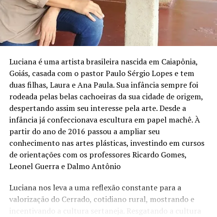
Luciana é uma artista brasileira nascida em Caiapônia,
Goiás, casada com o pastor Paulo Sérgio Lopes e tem
duas filhas, Laura e Ana Paula. Sua infância sempre foi
rodeada pelas belas cachoeiras da sua cidade de origem,
despertando assim seu interesse pela arte. Desde a
infância já confeccionava escultura em papel machê. À
partir do ano de 2016 passou a ampliar seu
conhecimento nas artes plásticas, investindo em cursos
de orientações com os professores Ricardo Gomes,
Leonel Guerra e Dalmo Antônio
Luciana nos leva a uma reflexão constante para a
valorização do Cerrado, cotidiano rural, mostrando e
Condomínio Residencial Odisseia – St. Oeste, Goiânia –
incentivando a cultura sertaneja. Resgatando a cultura