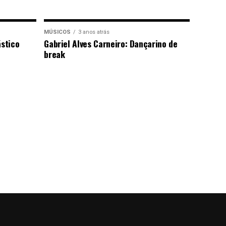
MÚSICOS
3 anos atrás
ástico
Gabriel Alves Carneiro: Dançarino de
break