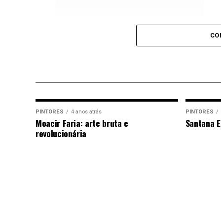
CO
Técnicas:
É um artista talentoso e comprometido co
música e pelo rap o levou a se tornar uma f
PINTORES
4 anos atrás
PINTORES
inteligentes e cativantes o tornaram um d
Moacir Faria: arte bruta e
Santana E
revolucionária