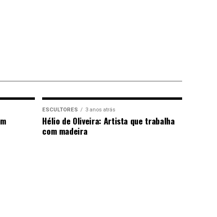
ESCULTORES
3 anos atrás
em
Hélio de Oliveira: Artista que trabalha
com madeira