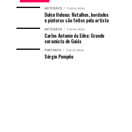
ARTESÃOS
3 anos atrás
Dulce Helena: Retalhos, bordados
e pinturas são feitos pela artista
ARTESÃOS
3 anos atrás
Carlos Antonio da Silva: Grande
ceramista de Goiás
PINTORES
3 anos atrás
Sérgio Pompêo