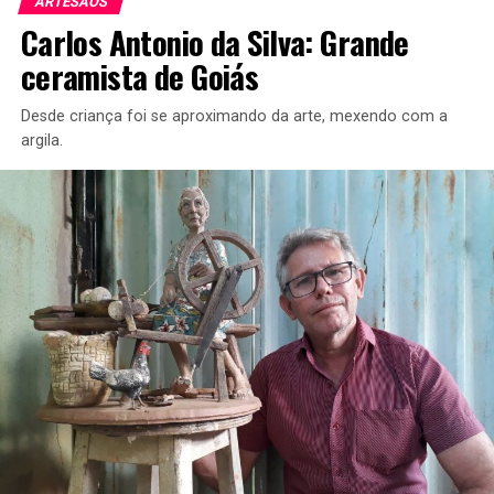
ARTESÃOS
Carlos Antonio da Silva: Grande
ceramista de Goiás
Técnicas:
Desde criança foi se aproximando da arte, mexendo com a
cria com retalhos, bordados e pinturas
argila.