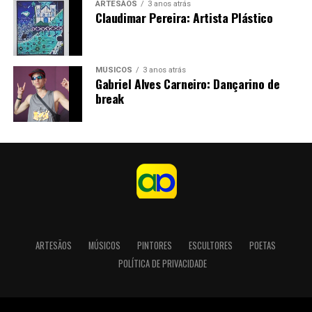
ARTESÃOS
3 anos atrás
Claudimar Pereira: Artista Plástico
MÚSICOS
3 anos atrás
Gabriel Alves Carneiro: Dançarino de
break
ARTESÃOS
MÚSICOS
PINTORES
ESCULTORES
POETAS
POLÍTICA DE PRIVACIDADE