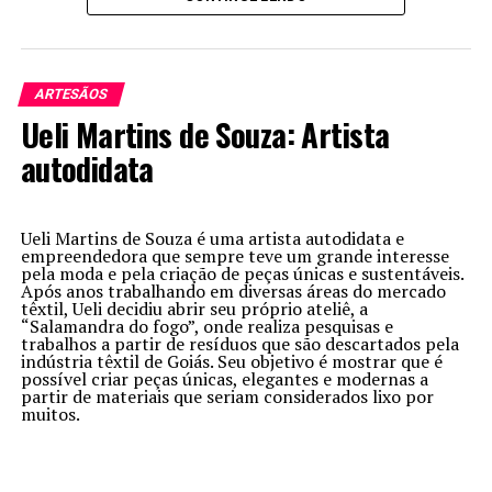
Aragoiânia, Aparecida de Goiânia interior de Goiás,
antiga região de parada de gado Aparecida De
Goiania/GO – CEP 74934-140
ARTESÃOS
Ueli Martins de Souza: Artista
autodidata
Ueli Martins de Souza é uma artista autodidata e
empreendedora que sempre teve um grande interesse
pela moda e pela criação de peças únicas e sustentáveis.
Após anos trabalhando em diversas áreas do mercado
têxtil, Ueli decidiu abrir seu próprio ateliê, a
“Salamandra do fogo”, onde realiza pesquisas e
Técnicas:
trabalhos a partir de resíduos que são descartados pela
indústria têxtil de Goiás. Seu objetivo é mostrar que é
possível criar peças únicas, elegantes e modernas a
Apontado como o maior ceramista vivo de Goiás
partir de materiais que seriam considerados lixo por
muitos.