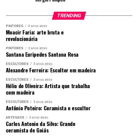
também utiliza técnicas de costura, bordado e
estamparia para criar peças únicas e personalizadas
para seus clientes.
TRENDING
PINTORES
4 anos atrás
Moacir Faria: arte bruta e
revolucionária
PINTORES
3 anos atrás
Santana Euripedes Santana Rosa
ESCULTORES
3 anos atrás
Alexandre Ferreira: Escultor em madeira
ESCULTORES
3 anos atrás
Hélio de Oliveira: Artista que trabalha
com madeira
ESCULTORES
3 anos atrás
Antônio Poteiro: Ceramista e escultor
ARTESÃOS
3 anos atrás
Carlos Antonio da Silva: Grande
ceramista de Goiás