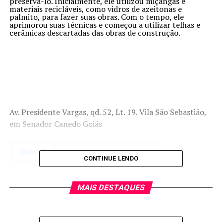
preservá-lo. Inicialmente, ele utilizou miçangas e
materiais recicláveis, como vidros de azeitonas e
palmito, para fazer suas obras. Com o tempo, ele
aprimorou suas técnicas e começou a utilizar telhas e
cerâmicas descartadas das obras de construção.
Av. Presidente Vargas, qd. 52, Lt. 19. Vila São Sebastião,
em Senador Canedo Goiás
CONTINUE LENDO
MAIS DESTAQUES