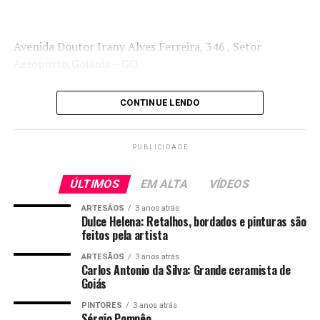
Avenida Doutor Irany Alves Ferreira, 346 , Setor
Aeroporto,Goiânia – GO
CONTINUE LENDO
PUBLICIDADE
ÚLTIMOS
EM ALTA
VÍDEOS
ARTESÃOS
3 anos atrás
Técnicas:
Dulce Helena: Retalhos, bordados e pinturas são
feitos pela artista
Utiliza uma variedade de técnicas para criar suas peças
ARTESÃOS
3 anos atrás
de moda sustentável. Ela usa principalmente técnicas de
Carlos Antonio da Silva: Grande ceramista de
Goiás
upcycling, que consistem em transformar resíduos em
novos produtos com valor agregado. Além disso, Ueli
PINTORES
3 anos atrás
Sérgio Pompêo