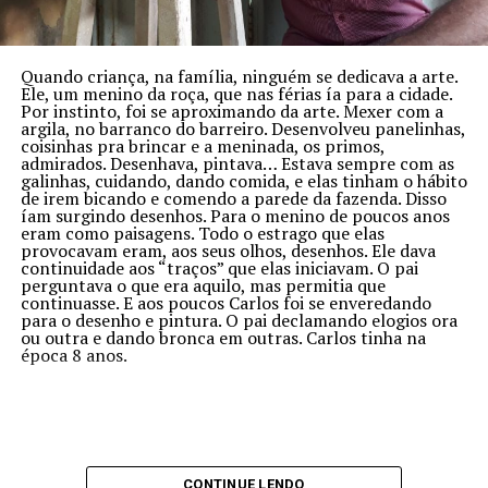
Quando criança, na família, ninguém se dedicava a arte.
Ele, um menino da roça, que nas férias ía para a cidade.
Por instinto, foi se aproximando da arte. Mexer com a
argila, no barranco do barreiro. Desenvolveu panelinhas,
coisinhas pra brincar e a meninada, os primos,
admirados. Desenhava, pintava… Estava sempre com as
galinhas, cuidando, dando comida, e elas tinham o hábito
de irem bicando e comendo a parede da fazenda. Disso
íam surgindo desenhos. Para o menino de poucos anos
eram como paisagens. Todo o estrago que elas
provocavam eram, aos seus olhos, desenhos. Ele dava
continuidade aos “traços” que elas iniciavam. O pai
perguntava o que era aquilo, mas permitia que
continuasse. E aos poucos Carlos foi se enveredando
para o desenho e pintura. O pai declamando elogios ora
ou outra e dando bronca em outras. Carlos tinha na
época 8 anos.
CONTINUE LENDO