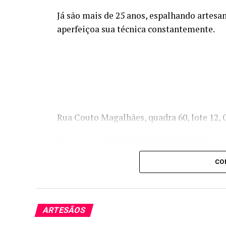
Já são mais de 25 anos, espalhando artesan
aperfeiçoa sua técnica constantemente.
Rua Couto Magalhães, quadra 60, lote 12,
CO
ARTESÃOS