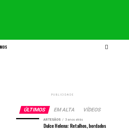
OMOS
PUBLICIDADE
ÚLTIMOS
EM ALTA
VÍDEOS
ARTESÃOS
3 anos atrás
Dulce Helena: Retalhos, bordados