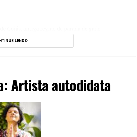
 de Goiás, antiga região de parada de gado
NTINUE LENDO
a: Artista autodidata
 Goiás