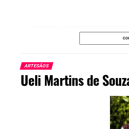
Aragoiânia, Aparecida de Goiânia interior
Aparecida De Goiania/GO – CEP 74934-140
CO
ARTESÃOS
Ueli Martins de Souz
Técnicas:
Apontado como o maior ceramista vivo de