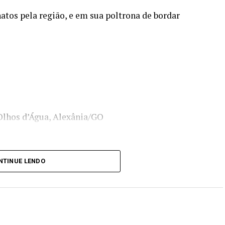
atos pela região, e em sua poltrona de bordar
 Olhos d’Água, Alexânia/GO
NTINUE LENDO