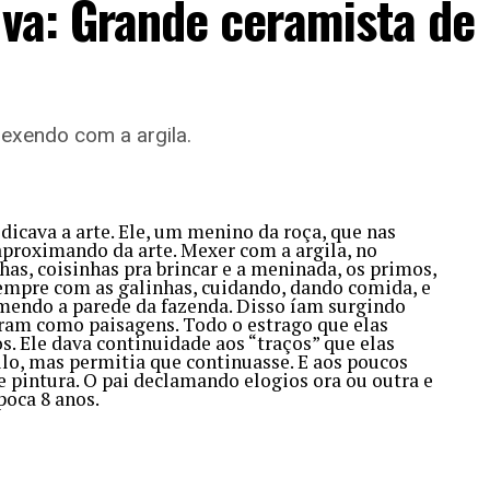
lva: Grande ceramista de
mexendo com a argila.
dicava a arte. Ele, um menino da roça, que nas
se aproximando da arte. Mexer com a argila, no
has, coisinhas pra brincar e a meninada, os primos,
empre com as galinhas, cuidando, dando comida, e
omendo a parede da fazenda. Disso íam surgindo
ram como paisagens. Todo o estrago que elas
. Ele dava continuidade aos “traços” que elas
ilo, mas permitia que continuasse. E aos poucos
e pintura. O pai declamando elogios ora ou outra e
poca 8 anos.