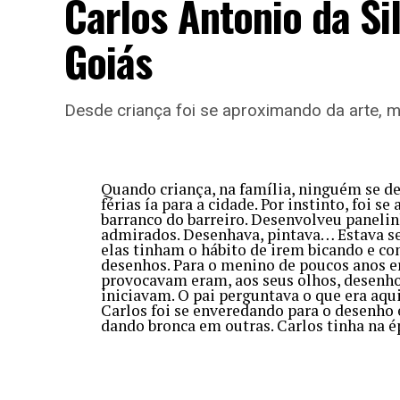
Carlos Antonio da Si
Técnicas:
Goiás
cria com retalhos, bordados e pinturas
Desde criança foi se aproximando da arte, 
Quando criança, na família, ninguém se de
férias ía para a cidade. Por instinto, foi 
barranco do barreiro. Desenvolveu panelin
admirados. Desenhava, pintava… Estava s
elas tinham o hábito de irem bicando e c
desenhos. Para o menino de poucos anos e
provocavam eram, aos seus olhos, desenhos
iniciavam. O pai perguntava o que era aqu
Carlos foi se enveredando para o desenho 
dando bronca em outras. Carlos tinha na é