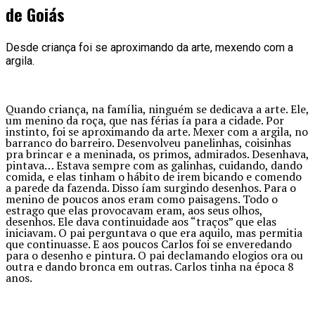
de Goiás
Desde criança foi se aproximando da arte, mexendo com a
argila.
Quando criança, na família, ninguém se dedicava a arte. Ele,
um menino da roça, que nas férias ía para a cidade. Por
instinto, foi se aproximando da arte. Mexer com a argila, no
barranco do barreiro. Desenvolveu panelinhas, coisinhas
pra brincar e a meninada, os primos, admirados. Desenhava,
pintava… Estava sempre com as galinhas, cuidando, dando
comida, e elas tinham o hábito de irem bicando e comendo
a parede da fazenda. Disso íam surgindo desenhos. Para o
menino de poucos anos eram como paisagens. Todo o
estrago que elas provocavam eram, aos seus olhos,
desenhos. Ele dava continuidade aos “traços” que elas
iniciavam. O pai perguntava o que era aquilo, mas permitia
que continuasse. E aos poucos Carlos foi se enveredando
para o desenho e pintura. O pai declamando elogios ora ou
outra e dando bronca em outras. Carlos tinha na época 8
anos.