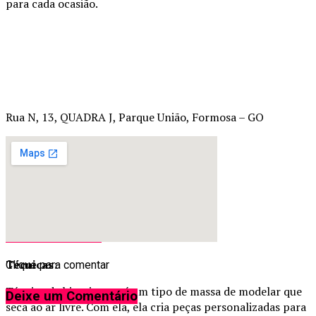
para cada ocasião.
Rua N, 13, QUADRA J, Parque União, Formosa – GO
Continue lendo
MAIS DESTAQUES
Técnicas:
Clique para comentar
Técnica de biscuit, que é um tipo de massa de modelar que
Deixe um Comentário
seca ao ar livre. Com ela, ela cria peças personalizadas para