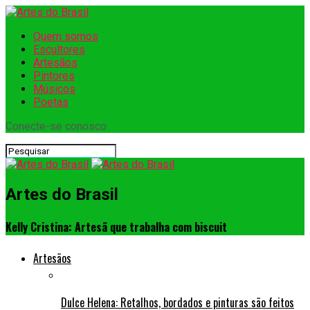
Quem somos
Escultores
Artesãos
Pintores
Músicos
Poetas
Conecte-se conosco
Artes do Brasil
Kelly Cristina: Artesã que trabalha com biscuit
Artesãos
Dulce Helena: Retalhos, bordados e pinturas são feitos