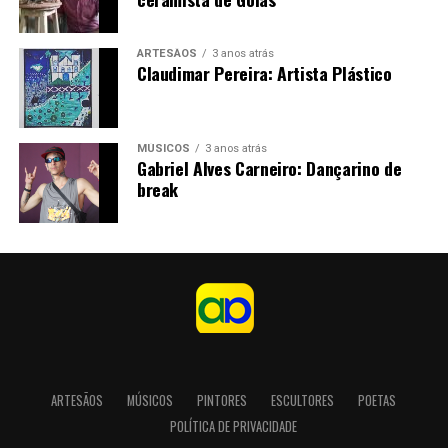
Apontado como o maior ceramista vivo de Goiás
ARTESÃOS
3 anos atrás
Claudimar Pereira: Artista Plástico
MÚSICOS
3 anos atrás
Gabriel Alves Carneiro: Dançarino de
break
ARTESÃOS
MÚSICOS
PINTORES
ESCULTORES
POETAS
POLÍTICA DE PRIVACIDADE