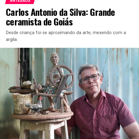
ARTESÃOS
Carlos Antonio da Silva: Grande
ceramista de Goiás
Desde criança foi se aproximando da arte, mexendo com a
argila.
Rua Couto Magalhães, quadra 60, lote 12, Olhos d’Água,
Alexânia/GO