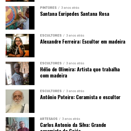
PINTORES
3 anos atrás
Santana Euripedes Santana Rosa
ESCULTORES
3 anos atrás
Alexandre Ferreira: Escultor em madeira
Aragoiânia, Aparecida de Goiânia interior de Goiás,
antiga região de parada de gado Aparecida De
Goiania/GO – CEP 74934-140
ESCULTORES
3 anos atrás
Hélio de Oliveira: Artista que trabalha
com madeira
ESCULTORES
3 anos atrás
Antônio Poteiro: Ceramista e escultor
ARTESÃOS
3 anos atrás
Técnicas:
Carlos Antonio da Silva: Grande
ceramista de Goiás