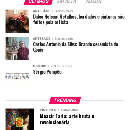
ÚLTIMOS
EM ALTA
VÍDEOS
ARTESÃOS
3 anos atrás
Dulce Helena: Retalhos, bordados e pinturas são
feitos pela artista
Técnicas:
Trabalha principalmente com customização de roupas e
ARTESÃOS
3 anos atrás
Carlos Antonio da Silva: Grande ceramista de
murais. Na customização de roupas, ele usa técnicas
Goiás
como pintura à mão, tingimento e aplicação de
patchwork
PINTORES
3 anos atrás
Sérgio Pompêo
TÓPICOS RELACIONADOS:
A SEGUIR
Helena Caetana Ribeiro: Produtora audiovisual
NÃO PERCA
TRENDING
Vanessa Ferreira de Oliveira
PINTORES
4 anos atrás
Moacir Faria: arte bruta e
revolucionária