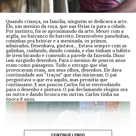
Quando criança, na família, ninguém se dedicava a arte.
Ele, um menino da roça, que nas férias ía para a cidade.
Por instinto, foi se aproximando da arte. Mexer com a
argila, no barranco do barreiro. Desenvolveu panelinhas,
coisinhas pra brincar e a meninada, os primos,
admirados. Desenhava, pintava… Estava sempre com as
galinhas, cuidando, dando comida, e elas tinham o hábito
de irem bicando e comendo a parede da fazenda. Disso
íam surgindo desenhos. Para o menino de poucos anos
Técnicas:
eram como paisagens. Todo o estrago que elas
provocavam eram, aos seus olhos, desenhos. Ele dava
continuidade aos “traços” que elas iniciavam. O pai
cria com retalhos, bordados e pinturas
perguntava o que era aquilo, mas permitia que
continuasse. E aos poucos Carlos foi se enveredando
para o desenho e pintura. O pai declamando elogios ora
ou outra e dando bronca em outras. Carlos tinha na
época 8 anos.
CONTINUE LENDO